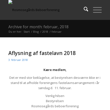
Archive for month: februar, 2018
Du er her:
Start
/
Blog
/
2018
/
februar
Aflysning af fastelavn 2018
3. februar 2018
Kære medlem,
Det er med stor beklagelse, at bestyrelsen desværre ikke er i
stand til at afholde foreningens fastelavnsarrangement i år
søndag d. 11. februar.
Venlig hilsen
Bestyrelsen
Rosmosegårds beboerforening